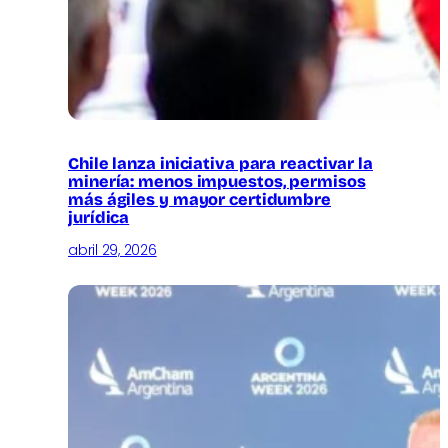
Chile lanza iniciativa para reactivar la
minería: menos impuestos, permisos
más ágiles y mayor certidumbre
jurídica
abril 29, 2026