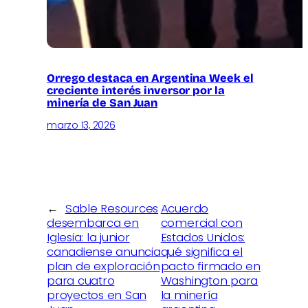
Orrego destaca en Argentina Week el
creciente interés inversor por la
minería de San Juan
marzo 13, 2026
←
Sable Resources
Acuerdo
desembarca en
comercial con
Iglesia: la junior
Estados Unidos:
canadiense anuncia
qué significa el
plan de exploración
pacto firmado en
para cuatro
Washington para
proyectos en San
la minería