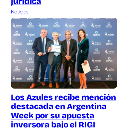
jurídica
Noticias
Los Azules recibe mención
destacada en Argentina
Week por su apuesta
inversora bajo el RIGI