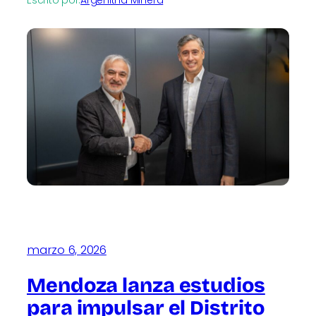
Escrito por:
Argenitna Minera
marzo 6, 2026
Mendoza lanza estudios
para impulsar el Distrito