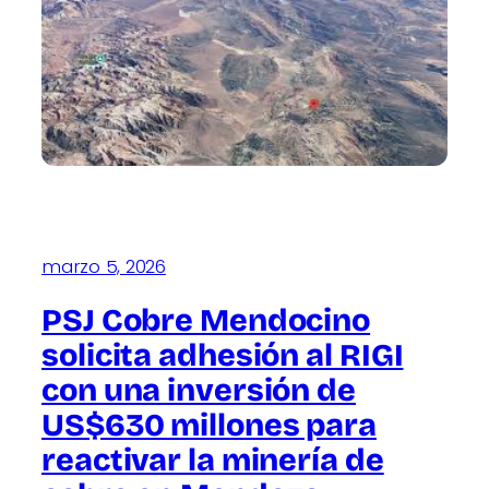
marzo 5, 2026
PSJ Cobre Mendocino
solicita adhesión al RIGI
con una inversión de
US$630 millones para
reactivar la minería de