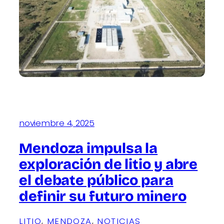
noviembre 4, 2025
Mendoza impulsa la
exploración de litio y abre
el debate público para
definir su futuro minero
LITIO
, 
MENDOZA
, 
NOTICIAS