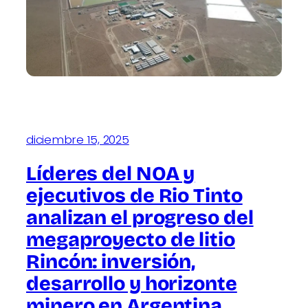
diciembre 15, 2025
Líderes del NOA y
ejecutivos de Rio Tinto
analizan el progreso del
megaproyecto de litio
Rincón: inversión,
desarrollo y horizonte
minero en Argentina