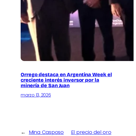
Orrego destaca en Argentina Week el
creciente interés inversor por la
minería de San Juan
marzo 13, 2026
←
Mina Casposo
El precio del oro