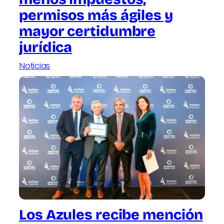
permisos más ágiles y
mayor certidumbre
jurídica
Noticias
Los Azules recibe mención