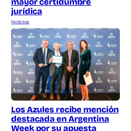
mayor certidumbre
jurídica
Noticias
Los Azules recibe mención
destacada en Argentina
Week por su apuesta