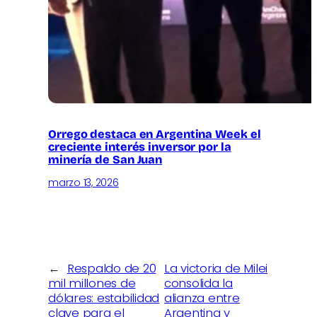
Orrego destaca en Argentina Week el
creciente interés inversor por la
minería de San Juan
marzo 13, 2026
←
Respaldo de 20
La victoria de Milei
mil millones de
consolida la
dólares: estabilidad
alianza entre
clave para el
Argentina y