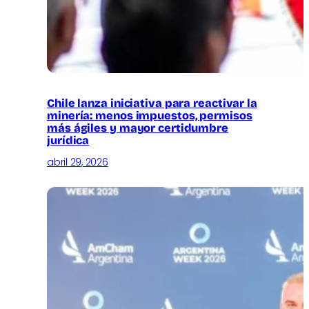
Chile lanza iniciativa para reactivar la
minería: menos impuestos, permisos
más ágiles y mayor certidumbre
jurídica
abril 29, 2026