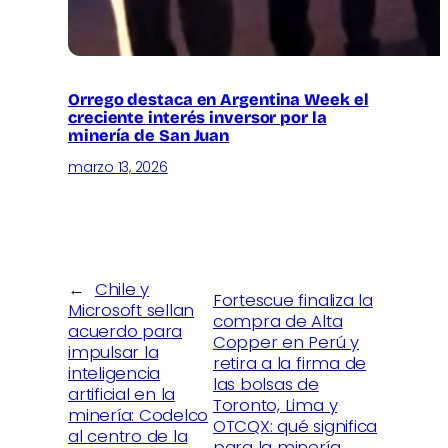
Orrego destaca en Argentina Week el
creciente interés inversor por la
minería de San Juan
marzo 13, 2026
←
Chile y
Fortescue finaliza la
Microsoft sellan
compra de Alta
acuerdo para
Copper en Perú y
impulsar la
retira a la firma de
inteligencia
las bolsas de
artificial en la
Toronto, Lima y
minería: Codelco
OTCQX: qué significa
al centro de la
para la minería