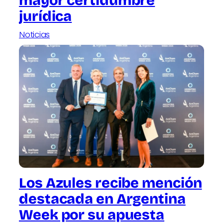
mayor certidumbre
jurídica
Noticias
Los Azules recibe mención
destacada en Argentina
Week por su apuesta