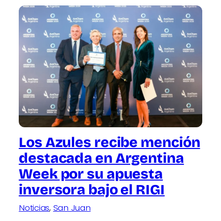
Los Azules recibe mención
destacada en Argentina
Week por su apuesta
inversora bajo el RIGI
Noticias
, 
San Juan