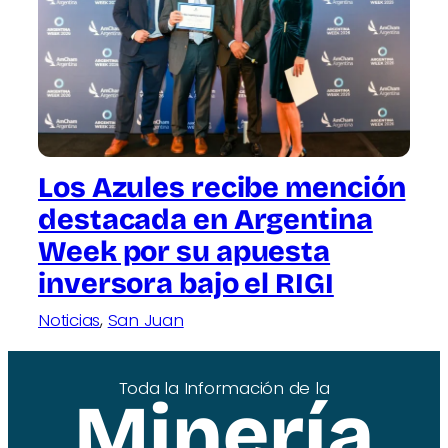
Los Azules recibe mención
destacada en Argentina
Week por su apuesta
inversora bajo el RIGI
Noticias
, 
San Juan
Toda la Información de la
Minería