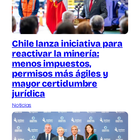
Chile lanza iniciativa para
reactivar la minería:
menos impuestos,
permisos más ágiles y
mayor certidumbre
jurídica
Noticias