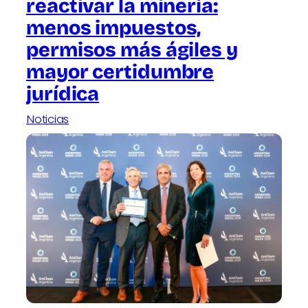
reactivar la minería:
menos impuestos,
permisos más ágiles y
mayor certidumbre
jurídica
Noticias