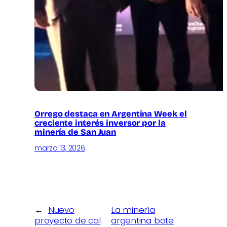
Orrego destaca en Argentina Week el
creciente interés inversor por la
minería de San Juan
marzo 13, 2026
←
Nuevo
La minería
proyecto de cal
argentina bate