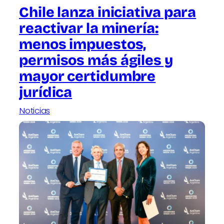
Chile lanza iniciativa para
reactivar la minería:
menos impuestos,
permisos más ágiles y
mayor certidumbre
jurídica
Noticias