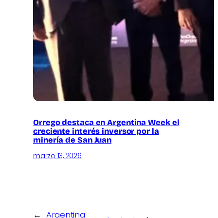
Orrego destaca en Argentina Week el
creciente interés inversor por la
minería de San Juan
marzo 13, 2026
←
Argentina