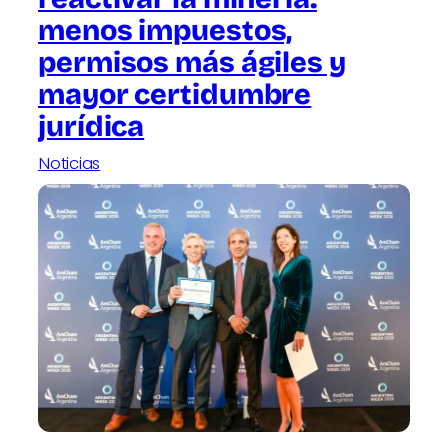
menos impuestos,
permisos más ágiles y
mayor certidumbre
jurídica
Noticias