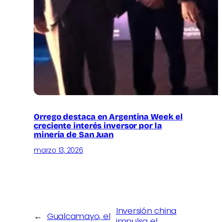
Orrego destaca en Argentina Week el
creciente interés inversor por la
minería de San Juan
marzo 13, 2026
Inversión china
←
Gualcamayo, el
impulsa el