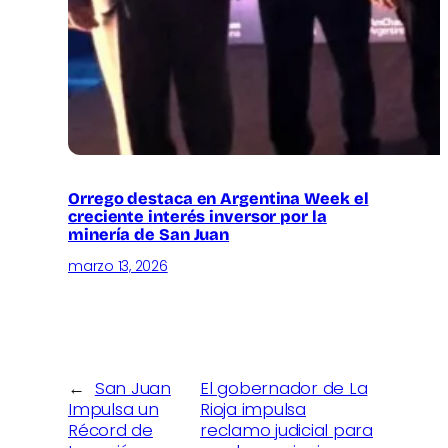
Orrego destaca en Argentina Week el
creciente interés inversor por la
minería de San Juan
marzo 13, 2026
←
San Juan
El gobernador de La
Impulsa un
Rioja impulsa
Récord de
reclamo judicial para