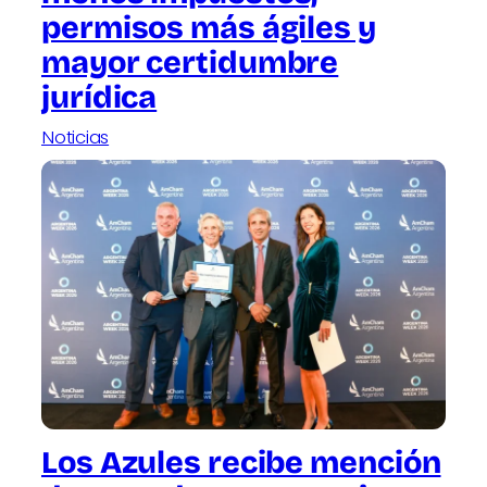
permisos más ágiles y
mayor certidumbre
jurídica
Noticias
Los Azules recibe mención