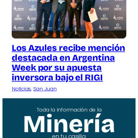
Los Azules recibe mención
destacada en Argentina
Week por su apuesta
inversora bajo el RIGI
Noticias
, 
San Juan
Toda la Información de la
Minería
en tu casilla