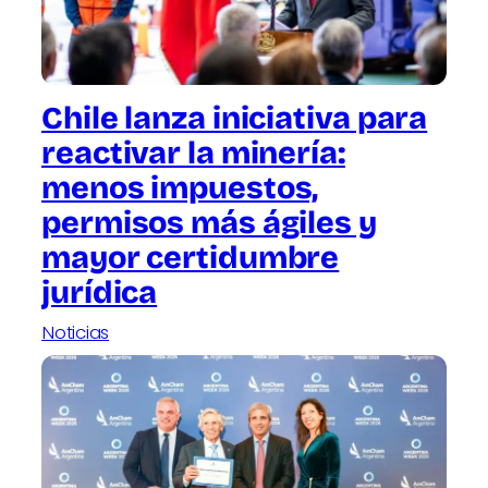
Chile lanza iniciativa para
reactivar la minería:
menos impuestos,
permisos más ágiles y
mayor certidumbre
jurídica
Noticias